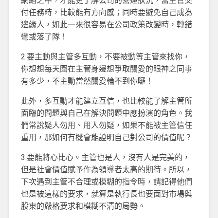
網絡之中，才能更了解公司的營運狀況，當主管交
付任務時，比較能有方向感；同時要避免自己成為
邊緣人，如此一來很容易在公司政策改變時，轉錯
彎或落了隊！
2.要主動與主管多互動，不要被動等主管來找你，
你想想每天圍在主管身邊想爭取關愛的眼神之同事
有多少，不主動當然關愛輪不到你囉！
此外，多互動才能建立互信，也比較能了解主管所
面臨的問題與自己在解決問題中應扮演的角色。我
們常說疑人勿用、用人勿疑，如果不能被主管信任
重用，那如何有機會能證明自己對公司的價值呢？
3.要能將心比心。主管也是人，沒有人是完美的，
但是社會價值賦予作為領導者太高的期待。所以，
下次遇到主管不合理或模糊的指令時，請記得他們
也是被這樣的要求，就算是執行長也要面對市場與
股東的嚴格要求和模糊不清的局勢。