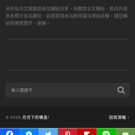
另外站內文章歡迎各位轉貼分享，但嚴禁全文轉貼、修改內容
及未標示本站網址，若經發現本站將保留法律追訴權，請您轉
貼時確實遵守，謝謝。
© 2026
月光下的嘆息!
回到頂端 ↑