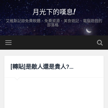
月光下的嘆息!
艾維斯記錄免費軟體、免費資源、美食遊記、電腦遊戲的
部落格…
[轉貼]是敵人還是貴人?…