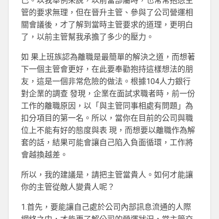
己。以我舉例來說，以前當部屬時，也常常抱怨主
管的要求無理，但在晉升主管、參與了公司營運相
關會議後，才了解到當時主管要求的道理，更明白
了，以前主管幫我承擔了多少的壓力。
如 果上班族認為離職是最簡單的解決之道，而想著
下一個主管會更好，在此要奉勸抱持這樣想法的朋
友，這是一個非常危險的做法。根據104人力銀行
對企業的調查 發現，企業在面試求職者時，前一份
工作的離職原因，以「與主管同事相處有問題」為
扣分項目的第一名。所以，當你在目前的公司與職
位上不能有好的態度與表 現，而想要以離職作為解
套的話，結果可能會讓自己陷入負面循環，工作將
會越換越差。
所以，我的建議是，請把主管當貴人。如何才能讓
你的主管從敵人變貴人呢？
1.首先，要能讓自己處於公司內部訊息流通的人際