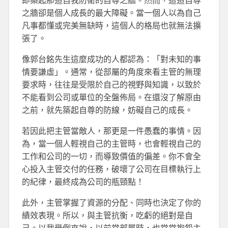
即築起那道自我防衛的自尊之牆。然而，這道自尊
之牆卻是個人成長的最大障礙。當一個人以為自己
凡事都懂或完美無缺時，這個人的格局也就無法擴
張了。
像郭台銘先生這麼成功的人都認為：「對未知的事
情要謙虛」。通常，從部屬的角度來看主管的無理
要求時，往往是受限於自己的視野與知識，以致於
不能看到公司或單位的全盤佈局。在還沒了解原由
之前，就先築起自尊的防線，妨礙自己的成長。
若因此把主管當敵人，那更是一件愚蠢的事情。因
為，當一個人輕視自己的主管時，也會輕視自己的
工作和公司的一切，而導致價值的偏差。你不會全
心投入主管交付的任務，破壞了公司在目標執行上
的紀律，最終成為公司的瓶頸點！
此外，主管掌握了資源的分配、同時也決定了你的
績效表現。所以，與主管抗衡，吃虧的絕對是自