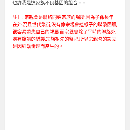
也許我是這家族不良基因的組合 = =…
註1：
宗親會是聯絡同姓宗族的場所,因為子孫長年
在外,況且世代繁衍,沒有像宗親會這樣子的聯繫團體,
很容易遺失自己的親屬.而宗親會除了平時的聯絡外,
還有族譜的編製,宗族祖先的祭祀,所以宗親會的設立
是因維繫倫理而產生的。