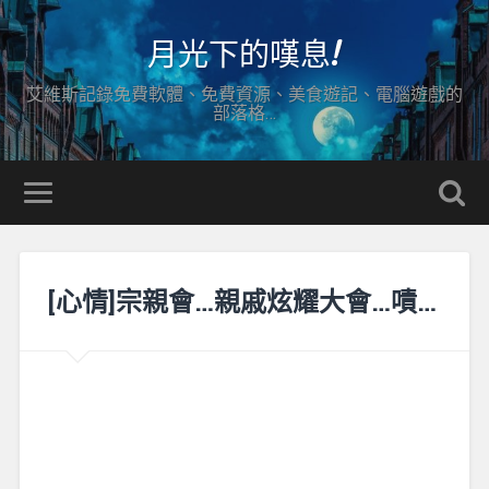
月光下的嘆息!
艾維斯記錄免費軟體、免費資源、美食遊記、電腦遊戲的
部落格…
[心情]宗親會…親戚炫耀大會…嘖…