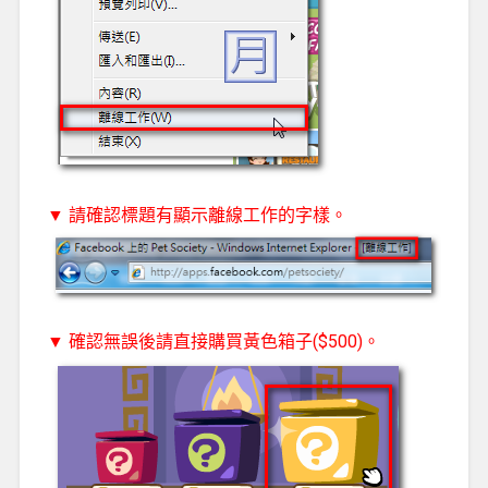
▼ 請確認標題有顯示離線工作的字樣。
▼ 確認無誤後請直接購買黃色箱子($500)。