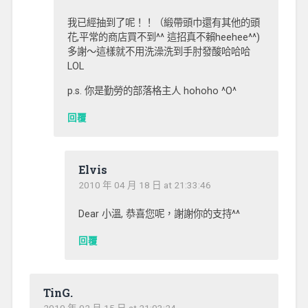
我已經抽到了呢！！（緞帶頭巾還有其他的頭
花,平常的商店買不到^^ 這招真不賴heehee^^)
多謝～這樣就不用洗澡洗到手肘發酸哈哈哈
LOL
p.s. 你是勤勞的部落格主人 hohoho ^O^
回覆
Elvis
2010 年 04 月 18 日 at 21:33:46
Dear 小溫, 恭喜您呢，謝謝你的支持^^
回覆
TinG.
2010 年 02 月 15 日 at 21:03:24