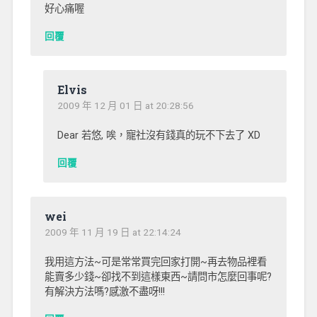
好心痛喔
回覆
Elvis
2009 年 12 月 01 日 at 20:28:56
Dear 若悠, 唉，寵社沒有錢真的玩不下去了 XD
回覆
wei
2009 年 11 月 19 日 at 22:14:24
我用這方法~可是常常買完回家打開~再去物品裡看
能賣多少錢~卻找不到這樣東西~請問市怎麼回事呢?
有解決方法嗎?感激不盡呀!!!