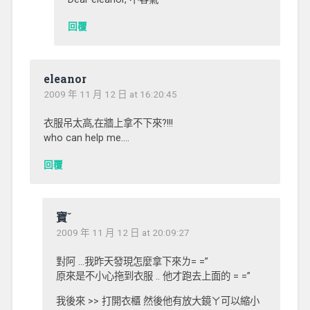
回覆
eleanor
2009 年 11 月 12 日 at 16:20:45
衣服吊太高,在牆上拿不下來?!!!
who can help me….
回覆
寶ˇ
2009 年 11 月 12 日 at 20:09:27
對阿 …我昨天發現怎麼拿下來ㄌ= =”
原來是不小心拖到衣服 .. 他才跑去上面的 = =”
我後來 >> 打開衣櫃 然後他有放大鏡ㄚ可以縮小