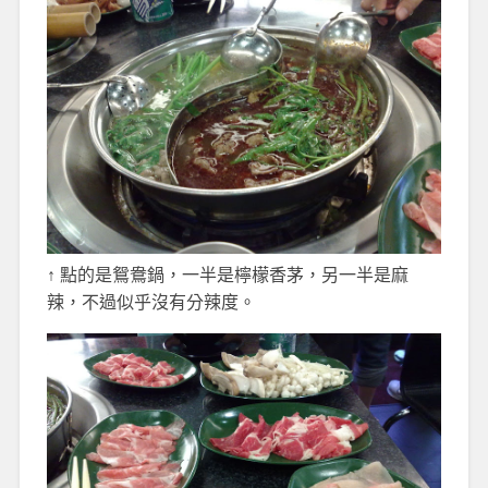
↑ 點的是鴛鴦鍋，一半是檸檬香茅，另一半是麻
辣，不過似乎沒有分辣度。