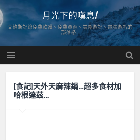
月光下的嘆息!
艾維斯記錄免費軟體、免費資源、美食遊記、電腦遊戲的
部落格…
[食記]天外天麻辣鍋…超多食材加
哈根達茲…