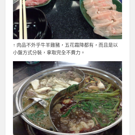
↑ 肉品不外乎牛羊雞豬，五花霜降都有，而且是以
小盤方式分裝，拿取完全不費力。