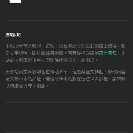
版權說明
本站所分享之軟體、遊戲、免費資源等都是於網路上取得，部
份文字說明、圖片節錄自網路，若有侵權疑慮請
來信告知
，本
站於收到來信後將立即刪除侵權圖文，謝謝您。
另外站內文章歡迎各位轉貼分享，但嚴禁全文轉貼、修改內容
及未標示本站網址，若經發現本站將保留法律追訴權，請您轉
貼時確實遵守，謝謝。