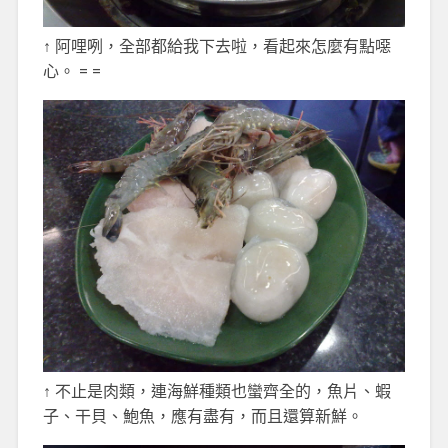
↑ 阿哩咧，全部都給我下去啦，看起來怎麼有點噁
心。 = =
↑ 不止是肉類，連海鮮種類也蠻齊全的，魚片、蝦
子、干貝、鮑魚，應有盡有，而且還算新鮮。