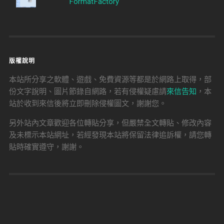
FormatFactory
版權說明
本站所分享之軟體、遊戲、免費資源等都是於網路上取得，部
份文字說明、圖片節錄自網路，若有侵權疑慮請
來信告知
，本
站於收到來信後將立即刪除侵權圖文，謝謝您。
另外站內文章歡迎各位轉貼分享，但嚴禁全文轉貼、修改內容
及未標示本站網址，若經發現本站將保留法律追訴權，請您轉
貼時確實遵守，謝謝。