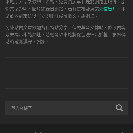
本站所分享之軟體、遊戲、免費資源等都是於網路上取得，部
份文字說明、圖片節錄自網路，若有侵權疑慮請
來信告知
，本
站於收到來信後將立即刪除侵權圖文，謝謝您。
另外站內文章歡迎各位轉貼分享，但嚴禁全文轉貼、修改內容
及未標示本站網址，若經發現本站將保留法律追訴權，請您轉
貼時確實遵守，謝謝。