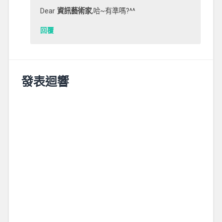
Dear
資訊藝術家
,哈~有準嗎?^^
回覆
發表迴響