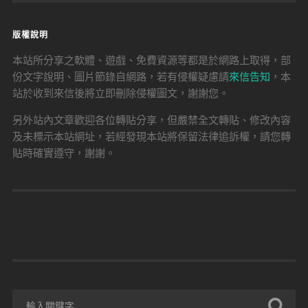
版權說明
本站所分享之軟體、遊戲、免費資源等都是於網路上取得，部
份文字說明、圖片節錄自網路，若有侵權疑慮請
來信告知
，本
站於收到來信後將立即刪除侵權圖文，謝謝您。
另外站內文章歡迎各位轉貼分享，但嚴禁全文轉貼、修改內容
及未標示本站網址，若經發現本站將保留法律追訴權，請您轉
貼時確實遵守，謝謝。