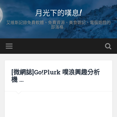
月光下的嘆息!
艾維斯記錄免費軟體、免費資源、美食遊記、電腦遊戲的
部落格…
[微網誌]Go!Plurk 噗浪興趣分析
機 …