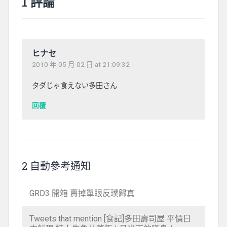
1 評論
ヒナセ
2010 年 05 月 02 日 at 21:09:32
タダじゃ食えない多田さん
回覆
2 自動參考通知
GRD3 開箱 賣掉單眼反璞歸真
Tweets that mention [食記]多田壽司屋 平價日