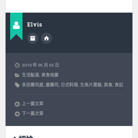
Elvis
2010 年 05 月 02 日
生活點滴
,
美食地圖
多田壽司屋
,
握壽司
,
日式料理
,
生魚片蓋飯
,
美食
,
食記
上一篇文章
下一篇文章