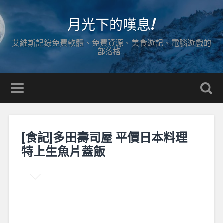
月光下的嘆息!
艾維斯記錄免費軟體、免費資源、美食遊記、電腦遊戲的
部落格…
[食記]多田壽司屋 平價日本料理
特上生魚片蓋飯