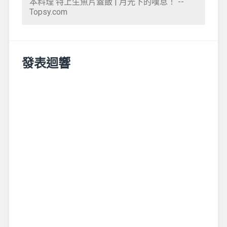
本料理 特上生魚片蓋飯 | 月光下的嘆息！ --
Topsy.com
發表迴響