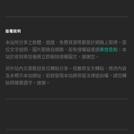
版權說明
本站所分享之軟體、遊戲、免費資源等都是於網路上取得，部
份文字說明、圖片節錄自網路，若有侵權疑慮請
來信告知
，本
站於收到來信後將立即刪除侵權圖文，謝謝您。
另外站內文章歡迎各位轉貼分享，但嚴禁全文轉貼、修改內容
及未標示本站網址，若經發現本站將保留法律追訴權，請您轉
貼時確實遵守，謝謝。