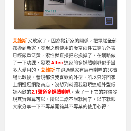
艾維斯
又敗家了，因為搬新家的關係，把電腦全部
都搬到新家，發現之前使用的阪京兩件式喇叭外表
已經嚴重泛黃，索性就直接把它換掉了，在網路做
了一下功課，發現
Altec
這家的多媒體喇叭似乎蠻
多人愛用的，
艾維斯
在跑過幾家有展示喇叭的3C賣
場比較後，發現都沒我喜歡的外型，所以只好回家
上網逛逛網路商店，沒想到就讓我發現這組外型低
調內斂的
2.1聲道多媒體喇叭
，查了一下它的評價發
現其實還算可以，所以二話不說就衝了，以下就跟
大家分享一下不專業開箱與不專業的使用心得。