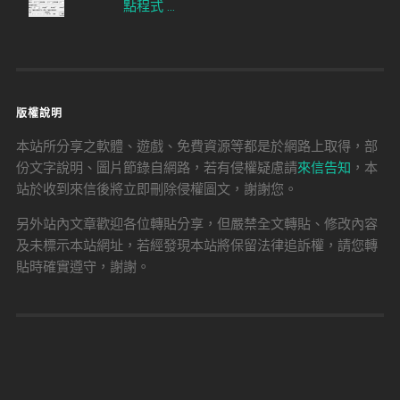
點程式 ...
版權說明
本站所分享之軟體、遊戲、免費資源等都是於網路上取得，部
份文字說明、圖片節錄自網路，若有侵權疑慮請
來信告知
，本
站於收到來信後將立即刪除侵權圖文，謝謝您。
另外站內文章歡迎各位轉貼分享，但嚴禁全文轉貼、修改內容
及未標示本站網址，若經發現本站將保留法律追訴權，請您轉
貼時確實遵守，謝謝。