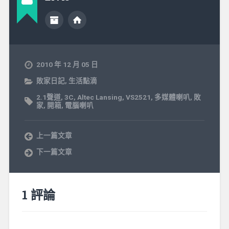
2010 年 12 月 05 日
敗家日記
,
生活點滴
2.1聲道
,
3C
,
Altec Lansing
,
VS2521
,
多媒體喇叭
,
敗
家
,
開箱
,
電腦喇叭
上一篇文章
下一篇文章
1 評論