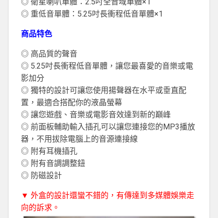
◎ 衛星喇叭單體：2.5吋全音域單體×1
◎ 重低音單體：5.25吋長衝程低音單體×1
商品特色
◎ 高品質的聲音
◎ 5.25吋長衝程低音單體，讓您最喜愛的音樂或電
影加分
◎ 獨特的設計可讓您使用揚聲器在水平或垂直配
置，最適合搭配你的液晶螢幕
◎ 讓您遊戲、音樂或電影音效達到新的巔峰
◎ 前面板輔助輸入插孔可以讓您連接您的MP3播放
器，不用拔除電腦上的音源連接線
◎ 附有耳機插孔
◎ 附有音調調整鈕
◎ 防磁設計
▼ 外盒的設計還蠻不錯的，有傳達到多媒體娛樂走
向的訴求。