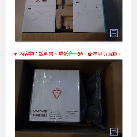
▼ 內容物：說明書、重低音一顆、衛星喇叭兩顆。