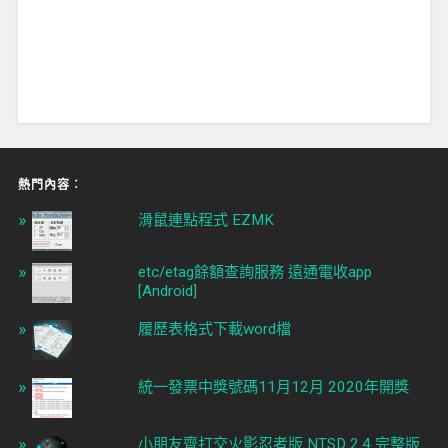
熱門內容︰
滑鼠連點程式 EZMK
etc/etag餘額查詢服務 遠通電收app
[Android]
履歷表格式下載word檔
統一發票中獎號碼11月12月 2020年開獎
小朋友齊打交火影忍者版 NTSD 2.4 完整版