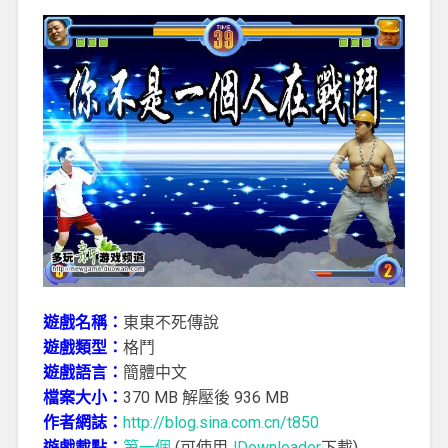
遊戲名稱：
東東不死傳說
遊戲類型：
格鬥
遊戲語言：
簡體中文
檔案大小：
370 MB 解壓後 936 MB
作者網誌：
http://blog.sina.com.cn/t850
遊戲載點：
第一個
(可使用
JDownloader
下載)