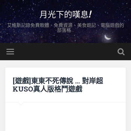
月光下的嘆息!
艾維斯記錄免費軟體、免費資源、美食遊記、電腦遊戲的
部落格…
[遊戲]東東不死傳說 … 對岸超
KUSO真人版格鬥遊戲