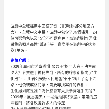
游戲中全程採用中國語配音（普通話+部分地區方
言）、全程中文字幕。游戲中包含了36個場景、24
位可選角色以及15位不可選角色。該游戲制作游戲
采集的照片高達1萬8千張，實際用在游戲中的大約
為1萬張。
劇情介紹：
2009年廣州市將舉辦“街頭霸王”格鬥大賽。決賽前
夕大批參賽選手神秘失蹤，所有的線索都指向了“生
化男”。四川省公安廳人民刑警“東東”踏上了南下之
路，他偽裝成格鬥家，誓要尋找案件的真相。
生化男到底是誰？為什麼會有大批參賽選手失蹤？
2009年，風雲變天，一場浩劫即將來臨。東東的這
場戰鬥，將會改變許多人的命運……