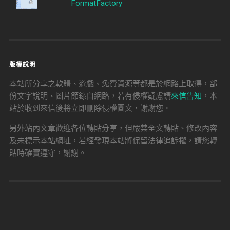
FormatFactory
版權說明
本站所分享之軟體、遊戲、免費資源等都是於網路上取得，部
份文字說明、圖片節錄自網路，若有侵權疑慮請
來信告知
，本
站於收到來信後將立即刪除侵權圖文，謝謝您。
另外站內文章歡迎各位轉貼分享，但嚴禁全文轉貼、修改內容
及未標示本站網址，若經發現本站將保留法律追訴權，請您轉
貼時確實遵守，謝謝。