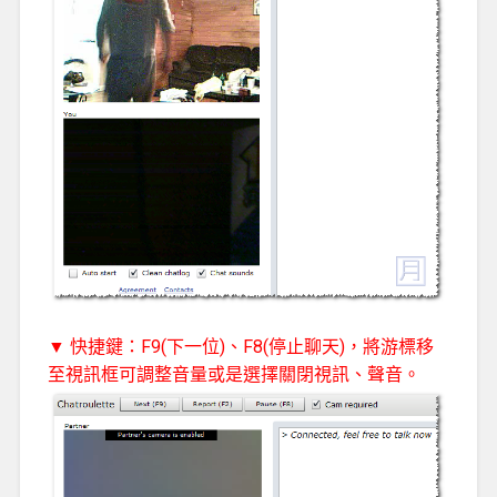
▼ 快捷鍵：F9(下一位)、F8(停止聊天)，將游標移
至視訊框可調整音量或是選擇關閉視訊、聲音。