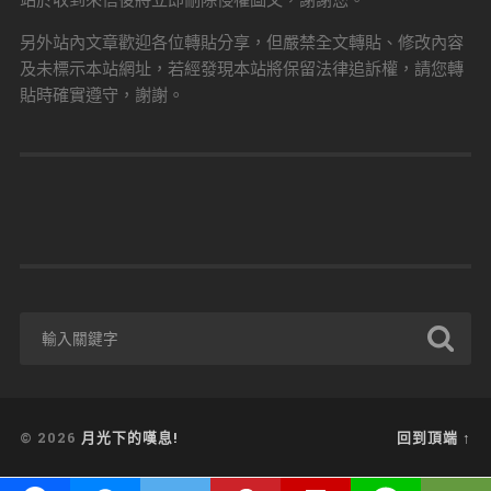
站於收到來信後將立即刪除侵權圖文，謝謝您。
另外站內文章歡迎各位轉貼分享，但嚴禁全文轉貼、修改內容
及未標示本站網址，若經發現本站將保留法律追訴權，請您轉
貼時確實遵守，謝謝。
© 2026
月光下的嘆息!
回到頂端 ↑