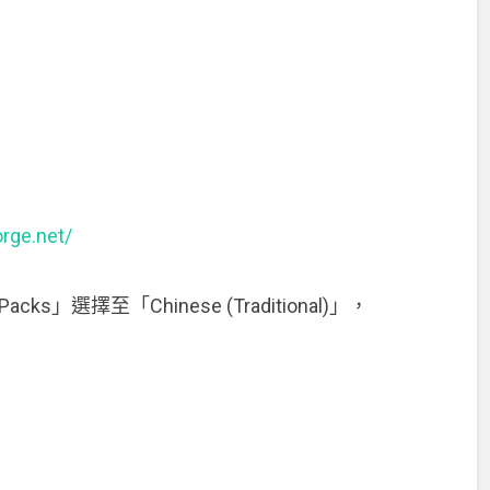
orge.net/
cks」選擇至「Chinese (Traditional)」，