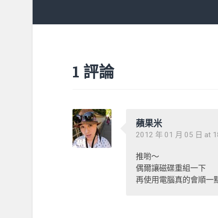
1 評論
蘋果米
2012 年 01 月 05 日 at 1
推喲～
偶爾讓磁碟重組一下
再使用電腦真的會順一點