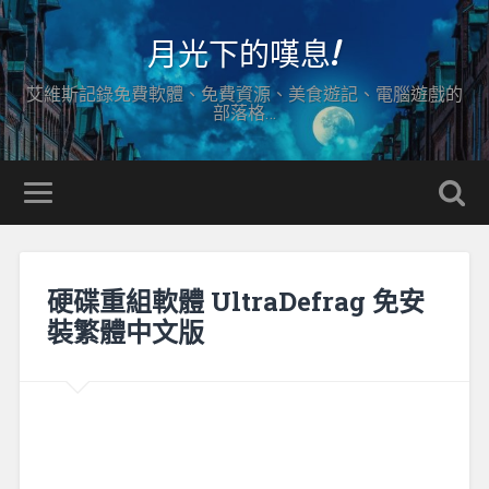
月光下的嘆息!
艾維斯記錄免費軟體、免費資源、美食遊記、電腦遊戲的
部落格…
硬碟重組軟體 UltraDefrag 免安
裝繁體中文版