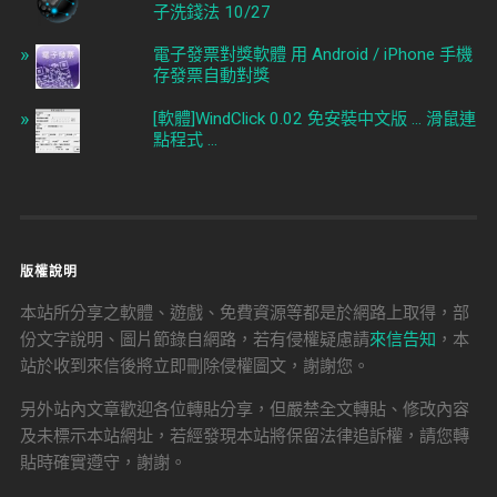
子洗錢法 10/27
電子發票對獎軟體 用 Android / iPhone 手機
存發票自動對獎
[軟體]WindClick 0.02 免安裝中文版 ... 滑鼠連
點程式 ...
版權說明
本站所分享之軟體、遊戲、免費資源等都是於網路上取得，部
份文字說明、圖片節錄自網路，若有侵權疑慮請
來信告知
，本
站於收到來信後將立即刪除侵權圖文，謝謝您。
另外站內文章歡迎各位轉貼分享，但嚴禁全文轉貼、修改內容
及未標示本站網址，若經發現本站將保留法律追訴權，請您轉
貼時確實遵守，謝謝。