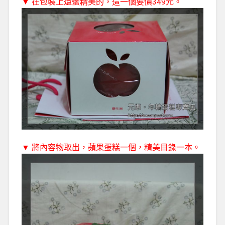
▼ 在包裝上還蠻精美的，這一個要價349元。
▼ 將內容物取出，蘋果蛋糕一個，精美目錄一本。