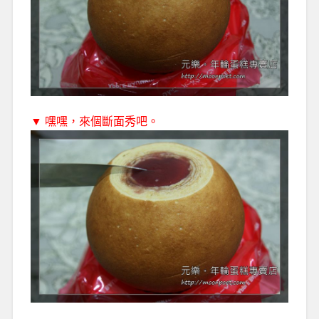
▼ 嘿嘿，來個斷面秀吧。