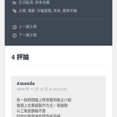
生活點滴
,
美食地圖
元樂
,
嚐鮮
,
年輪蛋糕
,
美食
,
蘋果年輪
上一篇文章
下一篇文章
4 評論
Amanda
2009 年 11 月 23 日 at 23:32:23
有一段時間線上時常看到格主介紹
電視上也看過製作方式，很搞剛
以工來說價格不貴
但是叫我買來吃還真捨不得