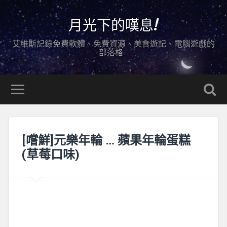
月光下的嘆息!
艾維斯記錄免費軟體、免費資源、美食遊記、電腦遊戲的
部落格…
[嚐鮮]元樂年輪 … 蘋果年輪蛋糕
(草莓口味)