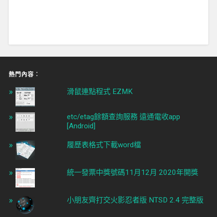
熱門內容︰
滑鼠連點程式 EZMK
etc/etag餘額查詢服務 遠通電收app
[Android]
履歷表格式下載word檔
統一發票中獎號碼11月12月 2020年開獎
小朋友齊打交火影忍者版 NTSD 2.4 完整版