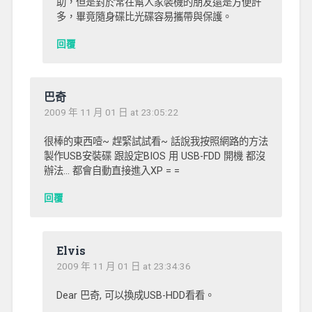
助，但是對於常在幫人家裝機的朋友還是方便許
多，畢竟隨身碟比光碟容易攜帶與保護。
回覆
巴奇
2009 年 11 月 01 日 at 23:05:22
很棒的東西噎~ 趕緊試試看~ 話說我按照網路的方法
製作USB安裝碟 跟設定BIOS 用 USB-FDD 開機 都沒
辦法… 都會自動直接進入XP = =
回覆
Elvis
2009 年 11 月 01 日 at 23:34:36
Dear 巴奇, 可以換成USB-HDD看看。