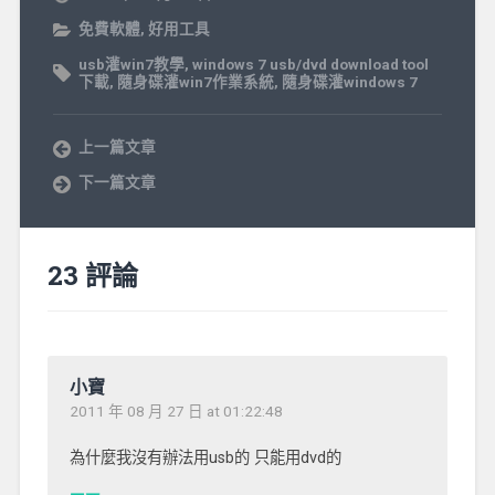
免費軟體
,
好用工具
usb灌win7教學
,
windows 7 usb/dvd download tool
下載
,
隨身碟灌win7作業系統
,
隨身碟灌windows 7
上一篇文章
下一篇文章
23 評論
小寶
2011 年 08 月 27 日 at 01:22:48
為什麼我沒有辦法用usb的 只能用dvd的