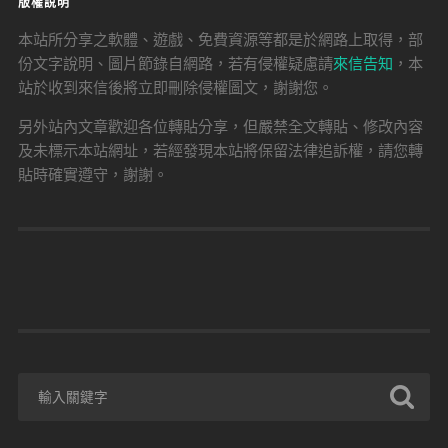
版權說明
本站所分享之軟體、遊戲、免費資源等都是於網路上取得，部
份文字說明、圖片節錄自網路，若有侵權疑慮請
來信告知
，本
站於收到來信後將立即刪除侵權圖文，謝謝您。
另外站內文章歡迎各位轉貼分享，但嚴禁全文轉貼、修改內容
及未標示本站網址，若經發現本站將保留法律追訴權，請您轉
貼時確實遵守，謝謝。