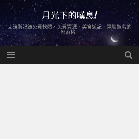
月光下的嘆息!
艾維斯記錄免費軟體、免費資源、美食遊記、電腦遊戲的
部落格…