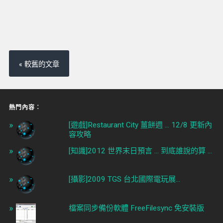
« 較舊的文章
熱門內容︰
[遊戲]Restaurant City 薑餅週 ... 12/8 更新內
容攻略
[知識]2012 世界末日預言 ... 到底誰說的算 ...
[攝影]2009 TGS 台北國際電玩展...
檔案同步備份軟體 FreeFilesync 免安裝版