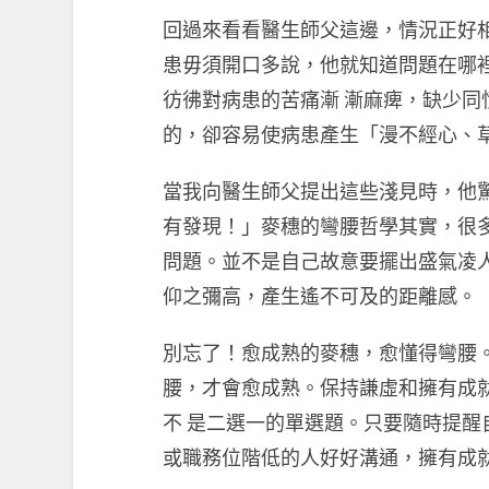
回過來看看醫生師父這邊，情況正好
患毋須開口多說，他就知道問題在哪
彷彿對病患的苦痛漸 漸麻痺，缺少
的，卻容易使病患產生「漫不經心、
當我向醫生師父提出這些淺見時，他
有發現！」麥穗的彎腰哲學其實，很
問題。並不是自己故意要擺出盛氣凌
仰之彌高，產生遙不可及的距離感。
別忘了！愈成熟的麥穗，愈懂得彎腰
腰，才會愈成熟。保持謙虛和擁有成
不 是二選一的單選題。只要隨時提
或職務位階低的人好好溝通，擁有成