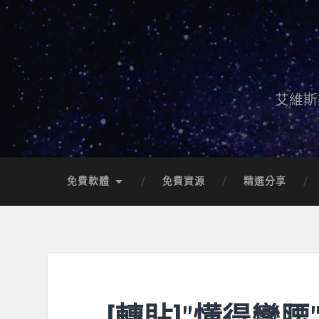
艾維斯
免費軟體
免費資源
精選分享
[轉貼]"懂得彎