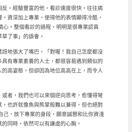
相反。經驗豐富的他，看診速度很快，往往病
裡。資深加上專業，使得他的表情顯得冷酷，
同情心。整個看診的過程，明明是很專業認真
草草了事」的誤會。
驚訝地張大了嘴巴，「對喔！我自己怎麼都沒
多具有專業素養的人士，都很容易遇到類似的
人的高姿態，但卻因為地位高高在上，而令人
。或者，我們也可以來個逆向思考，愈懂得彎
就，也許就像魚與熊掌般難以兼得，但也絕對
醒自己，放下專業的身段，願意誠懇和比你資淺
就的同時，依然可以有謙虛的心胸。