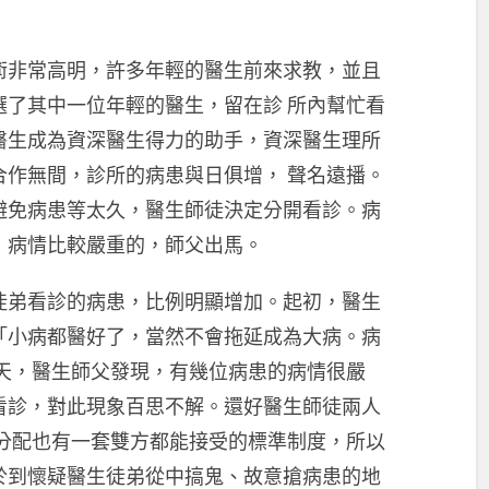
術非常高明，許多年輕的醫生前來求教，並且
選了其中一位年輕的醫生，留在診 所內幫忙看
醫生成為資深醫生得力的助手，資深醫生理所
合作無間，診所的病患與日俱增， 聲名遠播。
避免病患等太久，醫生師徒決定分開看診。病
；病情比較嚴重的，師父出馬。
徒弟看診的病患，比例明顯增加。起初，醫生
「小病都醫好了，當然不會拖延成為大病。病
一天，醫生師父發現，有幾位病患的病情很嚴
看診，對此現象百思不解。還好醫生師徒兩人
的分配也有一套雙方都能接受的標準制度，所以
於到懷疑醫生徒弟從中搞鬼、故意搶病患的地