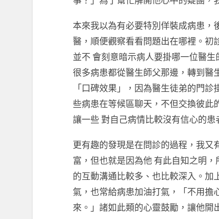
事？」為了幫忙解開他心中的疑團，
本來我以為有必要特別佯裝成病患，
醫，順便觀察看看問題出在哪裡。初
並不 會刻意暗示病人要掛哪一位醫
很多病患都從醫生師父那邊，轉到醫
「口碑效果」，因為醫生徒弟的門診
些病患在等候區聊天，不但交換彼此
讓一些 對自己病情比較沒有信心的患
更有趣的發現是在問診的過程，我又
富，但也就是因為他 有此自知之明
的互動溝通比較多、也比較深入。加
氣，也常給病患加油打氣，「不用擔
來。」諸如此類的心靈鼓勵，讓他開