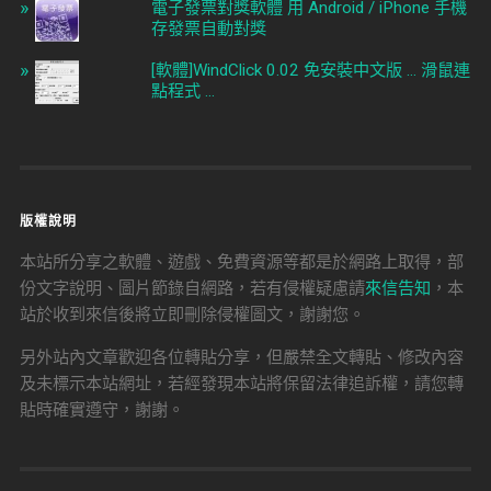
電子發票對獎軟體 用 Android / iPhone 手機
存發票自動對獎
[軟體]WindClick 0.02 免安裝中文版 ... 滑鼠連
點程式 ...
版權說明
本站所分享之軟體、遊戲、免費資源等都是於網路上取得，部
份文字說明、圖片節錄自網路，若有侵權疑慮請
來信告知
，本
站於收到來信後將立即刪除侵權圖文，謝謝您。
另外站內文章歡迎各位轉貼分享，但嚴禁全文轉貼、修改內容
及未標示本站網址，若經發現本站將保留法律追訴權，請您轉
貼時確實遵守，謝謝。