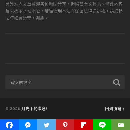
另外站內文章歡迎各位轉貼分享，但嚴禁全文轉貼、修改內容
及未標示本站網址，若經發現本站將保留法律追訴權，請您轉
貼時確實遵守，謝謝。
© 2026
月光下的嘆息!
回到頂端 ↑