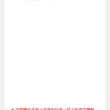
▼ 這軟體在手寫上非常的好用，除了能換字體顏