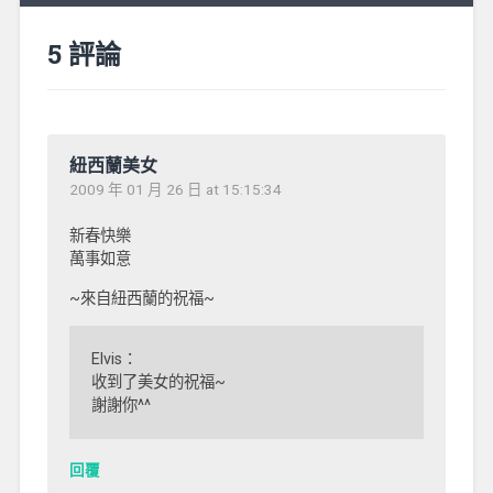
5 評論
紐西蘭美女
2009 年 01 月 26 日 at 15:15:34
新春快樂
萬事如意
~來自紐西蘭的祝福~
Elvis：
收到了美女的祝福~
謝謝你^^
回覆