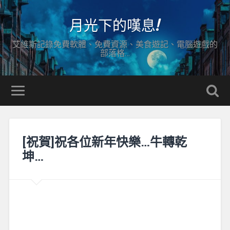
月光下的嘆息!
艾維斯記錄免費軟體、免費資源、美食遊記、電腦遊戲的
部落格…
[祝賀]祝各位新年快樂…牛轉乾
坤…