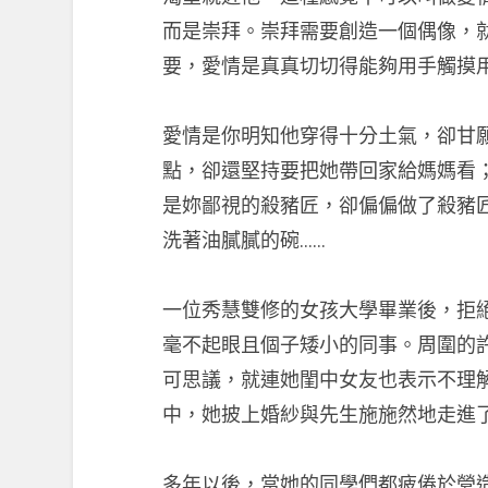
而是崇拜。崇拜需要創造一個偶像，
要，愛情是真真切切得能夠用手觸摸
愛情是你明知他穿得十分土氣，卻甘
點，卻還堅持要把她帶回家給媽媽看
是妳鄙視的殺豬匠，卻偏偏做了殺豬
洗著油膩膩的碗……
一位秀慧雙修的女孩大學畢業後，拒
毫不起眼且個子矮小的同事。周圍的
可思議，就連她閨中女友也表示不理
中，她披上婚紗與先生施施然地走進
多年以後，當她的同學們都疲倦於營