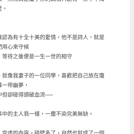
愛，
！
誰認為有十全十美的愛情，他不是詩人，就是
們用心來守候
，等待之後便是一生一世的相守
。就像我妻子的一位同學，喜歡把自己放在瓊
幕一帘幽夢，
中但卻碰得頭破血流──
事中的主人翁一樣，一塵不染完美無缺。
，空虛的內容。碰壁多了，自然也就成了一個