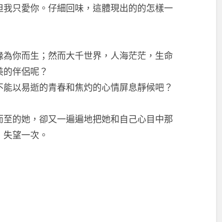
但我只愛你。仔細回味，這體現出的的怎樣一
緣為你而生；然而大千世界，人海茫茫，生命
美的伴侶呢？
不能以易逝的青春和焦灼的心情屏息靜候吧？
而至的她，卻又一遍遍地把她和自己心目中那
，失望一次。