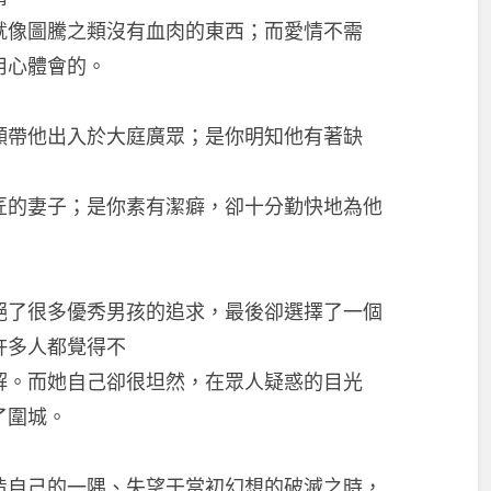
就像圖騰之類沒有血肉的東西；而愛情不需
用心體會的。
願帶他出入於大庭廣眾；是你明知他有著缺
；
匠的妻子；是你素有潔癖，卻十分勤快地為他
絕了很多優秀男孩的追求，最後卻選擇了一個
許多人都覺得不
解。而她自己卻很坦然，在眾人疑惑的目光
了圍城。
造自己的一隅、失望于當初幻想的破滅之時，