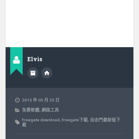
Elvis
2012 年 03 月 23 日
免費軟體
,
網路工具
freegate download
,
freegate下載
,
自由門最新版下
載