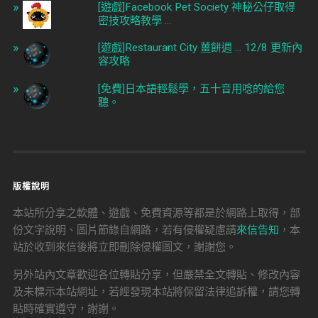
[遊戲]Facebook Pet Society 神秘公仔取得
密技攻略教學 ...
[遊戲]Restaurant City 薑餅週 ... 12/8 更新內
容攻略
[免費]日本語輕鬆學，五十音用唸的給您
聽。
版權說明
本站所分享之軟體、遊戲、免費資源等都是於網路上取得，部
份文字說明、圖片節錄自網路，若有侵權疑慮請
來信告知
，本
站於收到來信後將立即刪除侵權圖文，謝謝您。
另外站內文章歡迎各位轉貼分享，但嚴禁全文轉貼、修改內容
及未標示本站網址，若經發現本站將保留法律追訴權，請您轉
貼時確實遵守，謝謝。