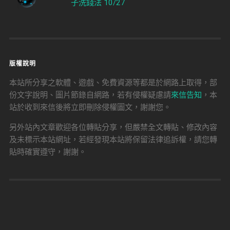
子洗錢法 10/27
版權說明
本站所分享之軟體、遊戲、免費資源等都是於網路上取得，部
份文字說明、圖片節錄自網路，若有侵權疑慮請
來信告知
，本
站於收到來信後將立即刪除侵權圖文，謝謝您。
另外站內文章歡迎各位轉貼分享，但嚴禁全文轉貼、修改內容
及未標示本站網址，若經發現本站將保留法律追訴權，請您轉
貼時確實遵守，謝謝。