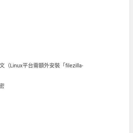
nux平台需額外安裝「filezilla-
加密