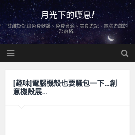
月光下的嘆息!
艾維斯記錄免費軟體、免費資源、美食遊記、電腦遊戲的
部落格…
[趣味]電腦機殼也要騷包一下…創
意機殼展…