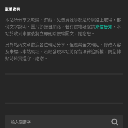
版權說明
本站所分享之軟體、遊戲、免費資源等都是於網路上取得，部
份文字說明、圖片節錄自網路，若有侵權疑慮請
來信告知
，本
站於收到來信後將立即刪除侵權圖文，謝謝您。
另外站內文章歡迎各位轉貼分享，但嚴禁全文轉貼、修改內容
及未標示本站網址，若經發現本站將保留法律追訴權，請您轉
貼時確實遵守，謝謝。