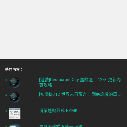
熱門內容︰
[遊戲]Restaurant City 薑餅週 ... 12/8 更新內
容攻略
[知識]2012 世界末日預言 ... 到底誰說的算 ...
滑鼠連點程式 EZMK
履歷表格式下載word檔