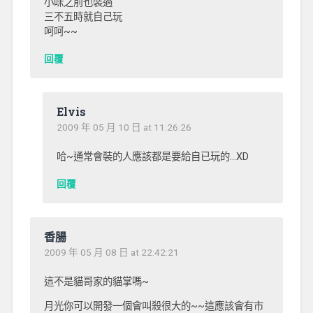
小咪之前也裝過
三不五時就自己玩
呵呵~~
回覆
Elvis
2009 年 05 月 10 日 at 11:26:26
哈~通常會裝的人應該都是要給自已玩的…XD
回覆
香腸
2009 年 05 月 08 日 at 22:42:21
這不是貓哥家的貓掌嗎~
月光你可以開發一個會叫殺很大的~~這應該會有市