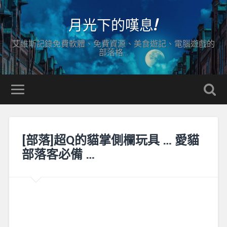
月光下的嘆息!
艾維斯記錄免費軟體、免費資源、美食遊記、電腦遊戲的
部落格…
[部落]超Q的貓掌側欄玩具 … 愛貓
部落客必備 …