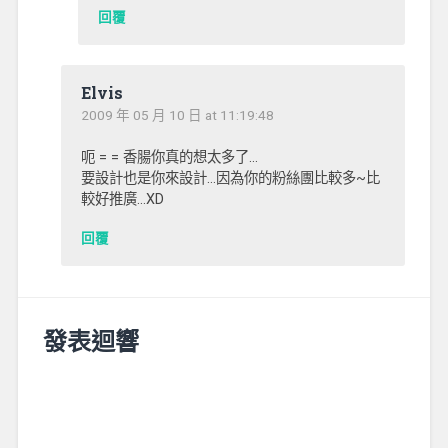
回覆
Elvis
2009 年 05 月 10 日 at 11:19:48
呃 = = 香腸你真的想太多了…
要設計也是你來設計…因為你的粉絲團比較多~比
較好推廣…XD
回覆
發表迴響