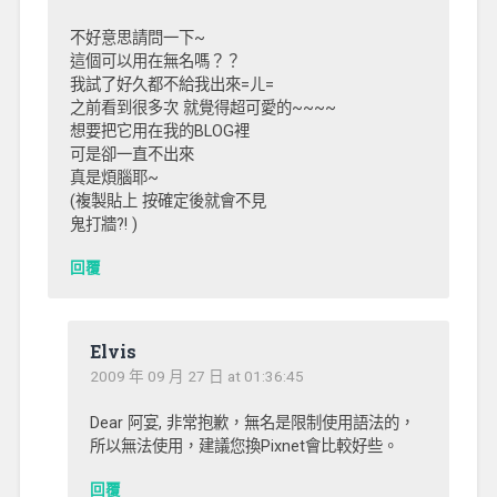
不好意思請問一下~
這個可以用在無名嗎？？
我試了好久都不給我出來=ㄦ=
之前看到很多次 就覺得超可愛的~~~~
想要把它用在我的BLOG裡
可是卻一直不出來
真是煩腦耶~
(複製貼上 按確定後就會不見
鬼打牆?! )
回覆
Elvis
2009 年 09 月 27 日 at 01:36:45
Dear 阿宴, 非常抱歉，無名是限制使用語法的，
所以無法使用，建議您換Pixnet會比較好些。
回覆