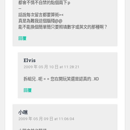
都會不情不自禁的點個兩下:p
—
話說每次留言都要算術><
真是為難我這個腦殘@@
能不能換個簡單簡只要照填數字或英文的那種啊？
回覆
Elvis
2009 年 05 月 10 日 at 11:28:21
拆組兄…呃 = = 您在開玩笑還是認真的…XD
回覆
小咪
2009 年 05 月 09 日 at 11:06:04