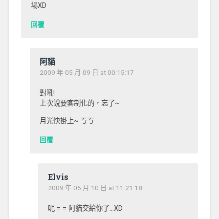
場XD
回覆
阿貓
2009 年 05 月 09 日 at 00:15:17
對吼!
上次說要客制化的，忘了~
月光快掛上~ ㄎㄎ
回覆
Elvis
2009 年 05 月 10 日 at 11:21:18
呃 = = 阿貓交給你了…XD