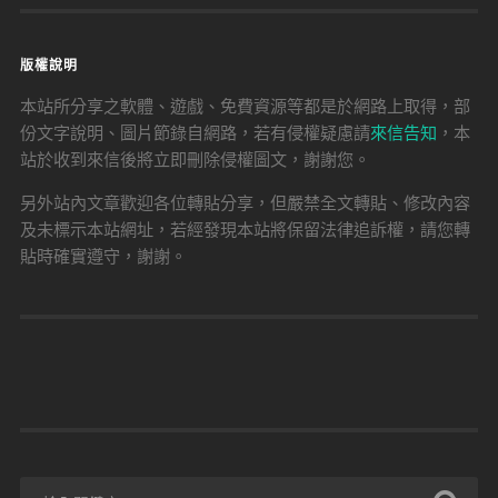
版權說明
本站所分享之軟體、遊戲、免費資源等都是於網路上取得，部
份文字說明、圖片節錄自網路，若有侵權疑慮請
來信告知
，本
站於收到來信後將立即刪除侵權圖文，謝謝您。
另外站內文章歡迎各位轉貼分享，但嚴禁全文轉貼、修改內容
及未標示本站網址，若經發現本站將保留法律追訴權，請您轉
貼時確實遵守，謝謝。