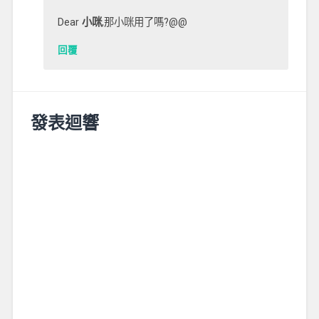
Dear
小咪
,那小咪用了嗎?@@
回覆
發表迴響