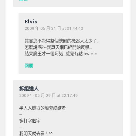
Elvis
2009 年 05 月 31 日 at 01:44:40
其實您不覺得整個總部的機器人太少了…
怎麼說呢?~就算天網已經開始反擊…
結果魔王才一個阿諾…感覺有點low = =
回覆
拆組達人
2009 年 05 月 29 日 at 22:17:49
半人人機器的魔鬼終結者
—
多打字個字
—
我明天就去看！^^