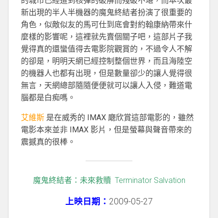
的城市已經遭到核彈的破解而殘破不堪，而本次最
新出現的半人半機器的魔鬼終結者扮演了很重要的
角色，似敵似友的馬可仕到底會對約翰康納帶來什
麼樣的影響呢，這裡就先賣個關子吧，這部片子我
覺得真的還蠻值得去電影院觀賞的，不過令人不解
的卻是，明明天網已經控制整個世界，而且海陸空
的機器人也都有出現，但是數量卻少的讓人覺得很
無言，天網總部隨隨便便就可以讓人入侵，難道電
腦都是白痴嗎。
艾維斯
是在威秀的 IMAX 廰欣賞這部電影的，雖然
電影本來並非 IMAX 影片，但是螢幕與聲音帶來的
震撼真的很棒。
魔鬼終結者：未來救贖 Terminator Salvation
上映日期：
2009-05-27