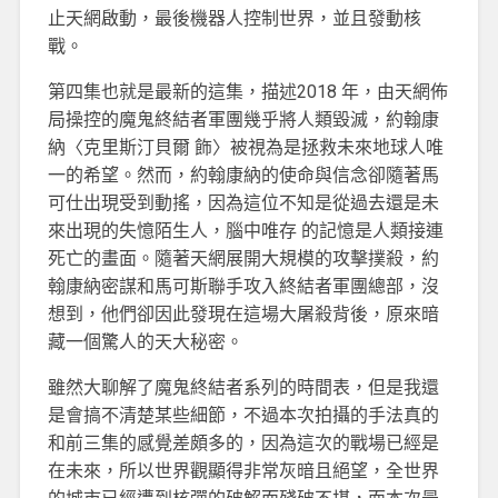
止天網啟動，最後機器人控制世界，並且發動核
戰。
第四集也就是最新的這集，描述2018 年，由天網佈
局操控的魔鬼終結者軍團幾乎將人類毀滅，約翰康
納〈克里斯汀貝爾 飾〉被視為是拯救未來地球人唯
一的希望。然而，約翰康納的使命與信念卻隨著馬
可仕出現受到動搖，因為這位不知是從過去還是未
來出現的失憶陌生人，腦中唯存 的記憶是人類接連
死亡的畫面。隨著天網展開大規模的攻擊撲殺，約
翰康納密謀和馬可斯聯手攻入終結者軍團總部，沒
想到，他們卻因此發現在這場大屠殺背後，原來暗
藏一個驚人的天大秘密。
雖然大聊解了魔鬼終結者系列的時間表，但是我還
是會搞不清楚某些細節，不過本次拍攝的手法真的
和前三集的感覺差頗多的，因為這次的戰場已經是
在未來，所以世界觀顯得非常灰暗且絕望，全世界