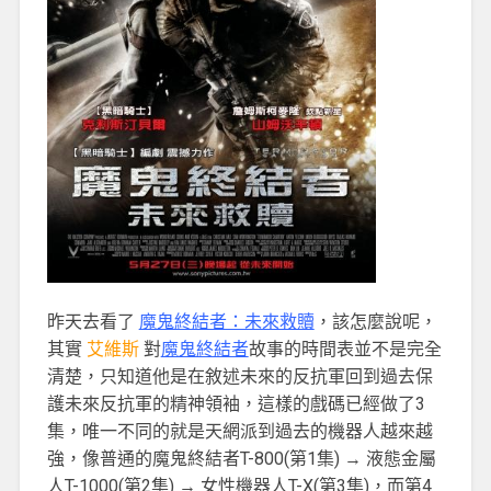
昨天去看了
魔鬼終結者：未來救贖
，該怎麼說呢，
其實
艾維斯
對
魔鬼終結者
故事的時間表並不是完全
清楚，只知道他是在敘述未來的反抗軍回到過去保
護未來反抗軍的精神領袖，這樣的戲碼已經做了3
集，唯一不同的就是天網派到過去的機器人越來越
強，像普通的魔鬼終結者T-800(第1集) → 液態金屬
人T-1000(第2集) → 女性機器人T-X(第3集)，而第4