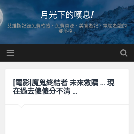
月光下的嘆息!
艾維斯記錄免費軟體、免費資源、美食遊記、電腦遊戲的
部落格…
[電影]魔鬼終結者 未來救贖 … 現
在過去傻傻分不清 …