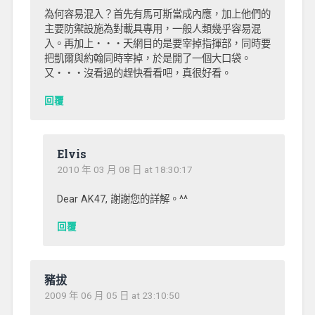
為何容易混入？首先有馬可斯當成內應，加上他們的
主要防禦設施為對載具專用，一般人類幾乎容易混
入。再加上‧‧‧天網目的是要宰掉指揮部，同時要
把凱爾與約翰同時宰掉，於是開了一個大口袋。
又‧‧‧沒看過的趕快看看吧，真很好看。
回覆
Elvis
2010 年 03 月 08 日 at 18:30:17
Dear AK47, 謝謝您的詳解。^^
回覆
豬拔
2009 年 06 月 05 日 at 23:10:50