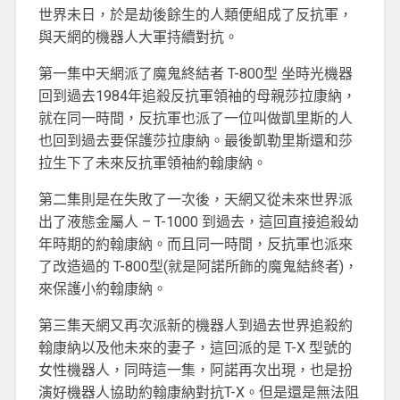
世界未日，於是劫後餘生的人類便組成了反抗軍，
與天網的機器人大軍持續對抗。
第一集中天網派了魔鬼終結者 T-800型 坐時光機器
回到過去1984年追殺反抗軍領袖的母親莎拉康納，
就在同一時間，反抗軍也派了一位叫做凱里斯的人
也回到過去要保護莎拉康納。最後凱勒里斯還和莎
拉生下了未來反抗軍領袖約翰康納。
第二集則是在失敗了一次後，天網又從未來世界派
出了液態金屬人 – T-1000 到過去，這回直接追殺幼
年時期的約翰康納。而且同一時間，反抗軍也派來
了改造過的 T-800型(就是阿諾所飾的魔鬼結終者)，
來保護小約翰康納。
第三集天網又再次派新的機器人到過去世界追殺約
翰康納以及他未來的妻子，這回派的是 T-X 型號的
女性機器人，同時這一集，阿諾再次出現，也是扮
演好機器人協助約翰康納對抗T-X。但是還是無法阻