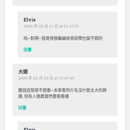
Elvis
2009 年 05 月 31 日 at 01:37:01
哈~對啊~我覺得換蝙蝠俠來詮釋也蠻不錯的
回覆
大頭
2009 年 05 月 30 日 at 15:47:40
聽說這部很不錯看~本來看到片名沒什麼太大的興
趣..但有人推薦當然要看看嘍
回覆
Elvis