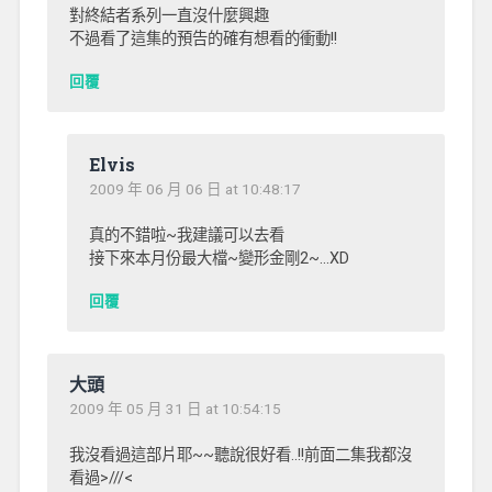
對終結者系列一直沒什麼興趣
不過看了這集的預告的確有想看的衝動!!
回覆
Elvis
2009 年 06 月 06 日 at 10:48:17
真的不錯啦~我建議可以去看
接下來本月份最大檔~變形金剛2~…XD
回覆
大頭
2009 年 05 月 31 日 at 10:54:15
我沒看過這部片耶~~聽說很好看..!!前面二集我都沒
看過>///<