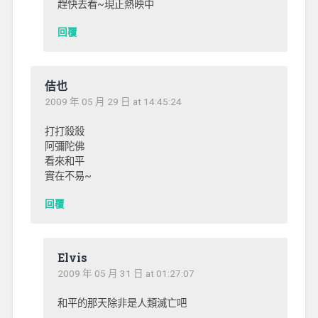
趕快去看~現正熱映中
回覆
佶也
2009 年 05 月 29 日 at 14:45:24
打打殺殺
阿彌陀佛
看來和平
實在不易~
回覆
Elvis
2009 年 05 月 31 日 at 01:27:07
和平的那天除非是人類滅亡吧