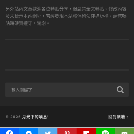
另外站內文章歡迎各位轉貼分享，但嚴禁全文轉貼、修改內容
及未標示本站網址，若經發現本站將保留法律追訴權，請您轉
貼時確實遵守，謝謝。
© 2026
月光下的嘆息!
回到頂端 ↑