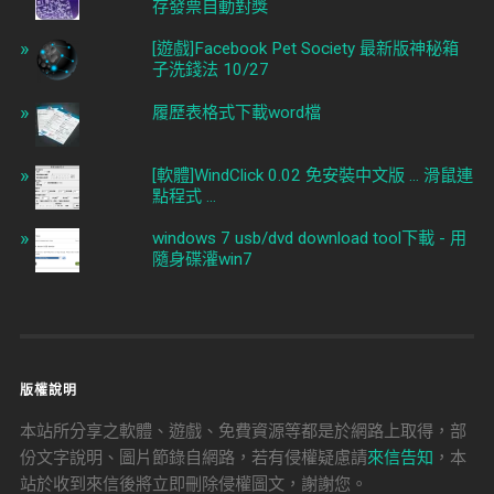
存發票自動對獎
[遊戲]Facebook Pet Society 最新版神秘箱
子洗錢法 10/27
履歷表格式下載word檔
[軟體]WindClick 0.02 免安裝中文版 ... 滑鼠連
點程式 ...
windows 7 usb/dvd download tool下載 - 用
隨身碟灌win7
版權說明
本站所分享之軟體、遊戲、免費資源等都是於網路上取得，部
份文字說明、圖片節錄自網路，若有侵權疑慮請
來信告知
，本
站於收到來信後將立即刪除侵權圖文，謝謝您。