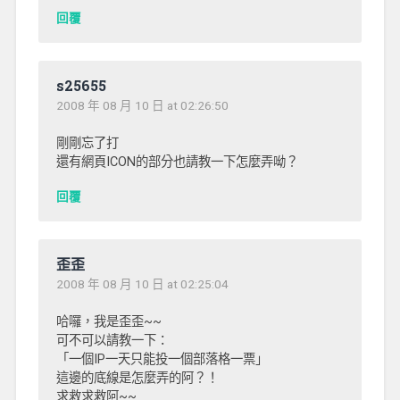
回覆
s25655
2008 年 08 月 10 日 at 02:26:50
剛剛忘了打
還有網頁ICON的部分也請教一下怎麼弄呦？
回覆
歪歪
2008 年 08 月 10 日 at 02:25:04
哈囉，我是歪歪~~
可不可以請教一下：
「一個IP一天只能投一個部落格一票」
這邊的底線是怎麼弄的阿？！
求救求救阿~~