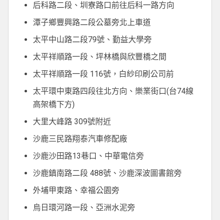
后科路二段、圳寮路口前往后科一路方向
潭子鄉豐興路二段公墓旁北上車道
太平中山路二段79號、勤益大學旁
太平祥順路一段、坪林橋與欣豐橋之間
太平祥順路一段 116號，白紗印刷公司前
太平環中東路四段往北方向、樂業街口(台74線
高架橋下方)
大里大峰路 309號附近
沙鹿三民路翔泰汽車修配廠
沙鹿沙田路13巷口、中華電信旁
沙鹿鎮南路二段 488號、沙鹿深波圖書館旁
外埔甲東路、幸福公園旁
烏日環河路一段、亞洲水泥旁