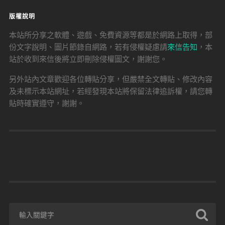
版權說明
本站所分享之軟體、遊戲、免費資源等都是於網路上取得，部
份文字說明、圖片節錄自網路，若有侵權疑慮請
來信告知
，本
站於收到來信後將立即刪除侵權圖文，謝謝您。
另外站內文章歡迎各位轉貼分享，但嚴禁全文轉貼、修改內容
及未標示本站網址，若經發現本站將保留法律追訴權，請您轉
貼時確實遵守，謝謝。