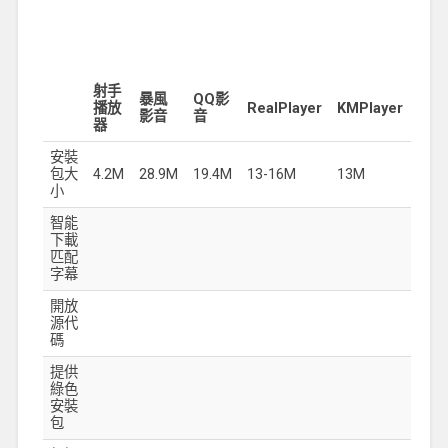
射手
暴風
QQ影
播放
RealPlayer
KMPlayer
影音
音
器
安裝
包大
4.2M
28.9M
19.4M
13-16M
13M
小
智能
下載
匹配
字幕
開放
源代
碼
提供
綠色
安裝
包