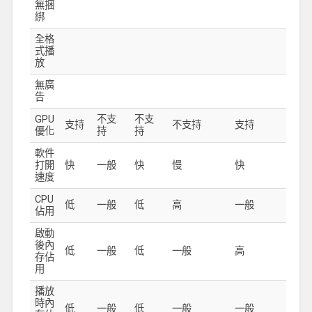
無捆
綁
全格
式播
放
無廣
告
GPU
不支
不支
支持
不支持
支持
優化
持
持
軟件
打開
快
一般
快
慢
快
速度
CPU
低
一般
低
高
一般
佔用
啟動
後內
低
一般
低
一般
高
存佔
用
播放
時內
低
一般
低
一般
一般