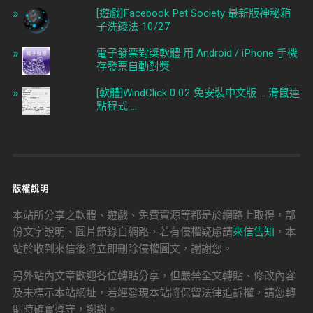
[遊戲]Facebook Pet Society 最新版神秘箱
子洗錢法 10/27
電子發票對獎軟體 用 Android / iPhone 手機
存發票自動對獎
[軟體]WindClick 0.02 免安裝中文版 ... 滑鼠連
點程式 ...
版權說明
本站所分享之軟體、遊戲、免費資源等都是於網路上取得，部
份文字說明、圖片節錄自網路，若有侵權疑慮請
來信告知
，本
站於收到來信後將立即刪除侵權圖文，謝謝您。
另外站內文章歡迎各位轉貼分享，但嚴禁全文轉貼、修改內容
及未標示本站網址，若經發現本站將保留法律追訴權，請您轉
貼時確實遵守，謝謝。