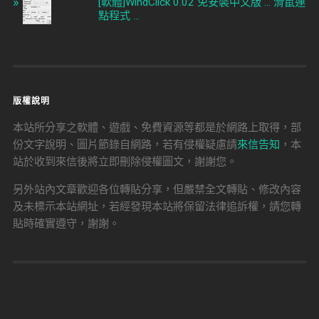
[軟體]WindClick 0.02 免安裝中文版 ... 滑鼠連
點程式 ...
版權說明
本站所分享之軟體、遊戲、免費資源等都是於網路上取得，部
份文字說明、圖片節錄自網路，若有侵權疑慮請
來信告知
，本
站於收到來信後將立即刪除侵權圖文，謝謝您。
另外站內文章歡迎各位轉貼分享，但嚴禁全文轉貼、修改內容
及未標示本站網址，若經發現本站將保留法律追訴權，請您轉
貼時確實遵守，謝謝。