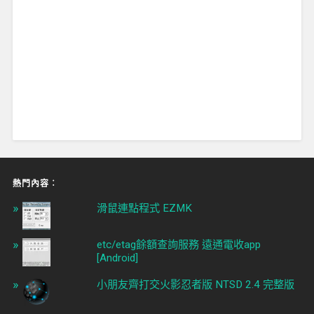
熱門內容︰
滑鼠連點程式 EZMK
etc/etag餘額查詢服務 遠通電收app
[Android]
小朋友齊打交火影忍者版 NTSD 2.4 完整版