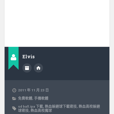
Elvis
2011 年 11 月 23 日
免費軟體
,
手機軟體
sd ball.ipa 下載
,
熱血躲避球下載密技
,
熱血高校躲避
球密技
,
熱血高校魔球