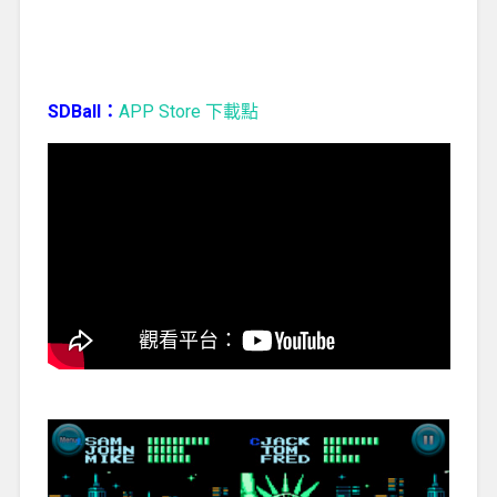
SDBall：
APP Store 下載點