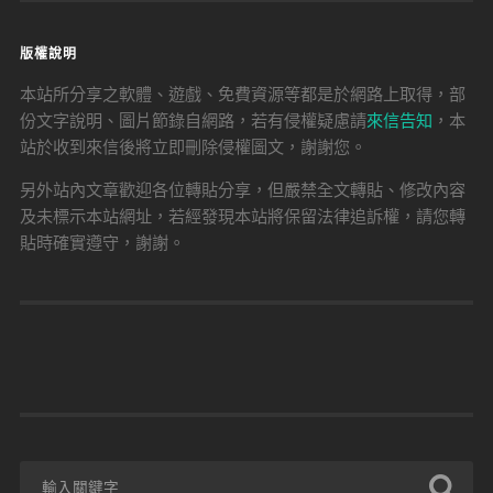
版權說明
本站所分享之軟體、遊戲、免費資源等都是於網路上取得，部
份文字說明、圖片節錄自網路，若有侵權疑慮請
來信告知
，本
站於收到來信後將立即刪除侵權圖文，謝謝您。
另外站內文章歡迎各位轉貼分享，但嚴禁全文轉貼、修改內容
及未標示本站網址，若經發現本站將保留法律追訴權，請您轉
貼時確實遵守，謝謝。