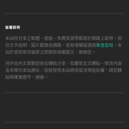
版權說明
本站所分享之軟體、遊戲、免費資源等都是於網路上取得，部
份文字說明、圖片節錄自網路，若有侵權疑慮請
來信告知
，本
站於收到來信後將立即刪除侵權圖文，謝謝您。
另外站內文章歡迎各位轉貼分享，但嚴禁全文轉貼、修改內容
及未標示本站網址，若經發現本站將保留法律追訴權，請您轉
貼時確實遵守，謝謝。