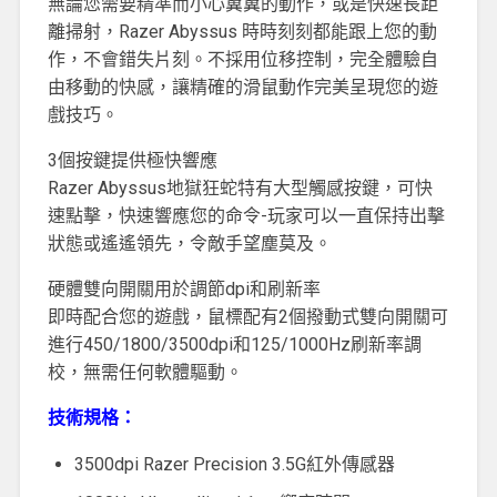
無論您需要精準而小心翼翼的動作，或是快速長距
離掃射，Razer Abyssus 時時刻刻都能跟上您的動
作，不會錯失片刻。不採用位移控制，完全體驗自
由移動的快感，讓精確的滑鼠動作完美呈現您的遊
戲技巧。
3個按鍵提供極快響應
Razer Abyssus地獄狂蛇特有大型觸感按鍵，可快
速點擊，快速響應您的命令-玩家可以一直保持出擊
狀態或遙遙領先，令敵手望塵莫及。
硬體雙向開關用於調節dpi和刷新率
即時配合您的遊戲，鼠標配有2個撥動式雙向開關可
進行450/1800/3500dpi和125/1000Hz刷新率調
校，無需任何軟體驅動。
技術規格：
3500dpi Razer Precision 3.5G紅外傳感器