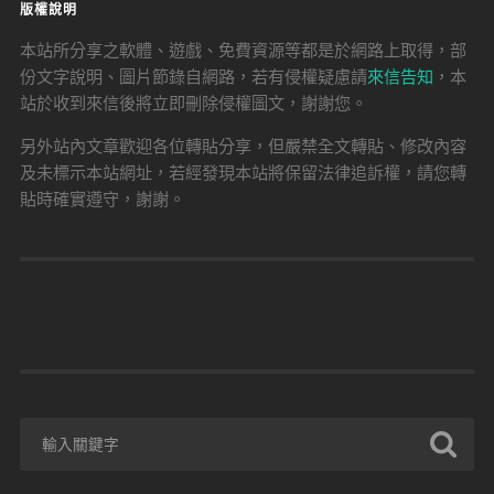
版權說明
本站所分享之軟體、遊戲、免費資源等都是於網路上取得，部
份文字說明、圖片節錄自網路，若有侵權疑慮請
來信告知
，本
站於收到來信後將立即刪除侵權圖文，謝謝您。
另外站內文章歡迎各位轉貼分享，但嚴禁全文轉貼、修改內容
及未標示本站網址，若經發現本站將保留法律追訴權，請您轉
貼時確實遵守，謝謝。