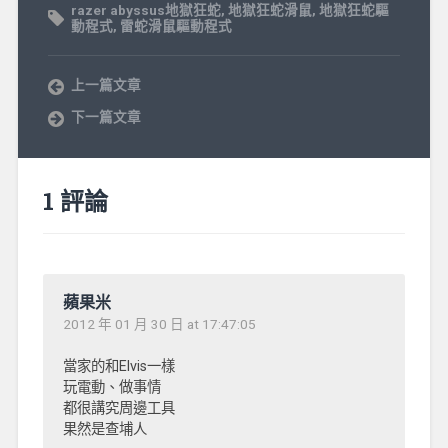
razer abyssus地獄狂蛇
,
地獄狂蛇滑鼠
,
地獄狂蛇驅
動程式
,
雷蛇滑鼠驅動程式
上一篇文章
下一篇文章
1 評論
蘋果米
2012 年 01 月 30 日 at 17:47:05
當家的和Elvis一樣
玩電動、做事情
都很講究周邊工具
果然是查埔人