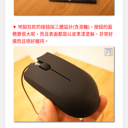
▼ 地獄狂蛇的按鈕採三鍵設計(含滾輪)，按鈕的面
積算很大呢，而且表面都是以皮革漆塗裝，非常好
摸而且很好握持。