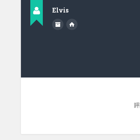
Elvis
評