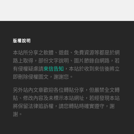
版權說明
本站所分享之軟體、遊戲、免費資源等都是於網
路上取得，部份文字說明、圖片節錄自網路，若
有侵權疑慮請
來信告知
，本站於收到來信後將立
即刪除侵權圖文，謝謝您。
另外站內文章歡迎各位轉貼分享，但嚴禁全文轉
貼、修改內容及未標示本站網址，若經發現本站
將保留法律追訴權，請您轉貼時確實遵守，謝
謝。