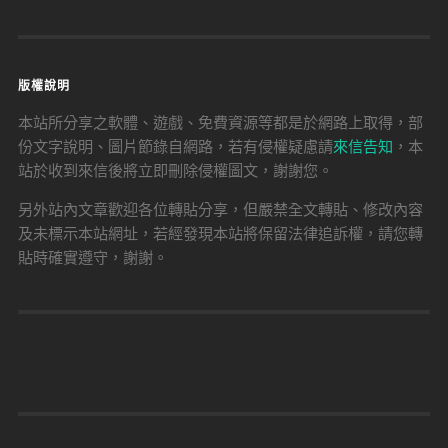
版權說明
本站所分享之軟體、遊戲、免費資源等都是於網路上取得，部
份文字說明、圖片節錄自網路，若有侵權疑慮請
來信告知
，本
站於收到來信後將立即刪除侵權圖文，謝謝您。
另外站內文章歡迎各位轉貼分享，但嚴禁全文轉貼、修改內容
及未標示本站網址，若經發現本站將保留法律追訴權，請您轉
貼時確實遵守，謝謝。