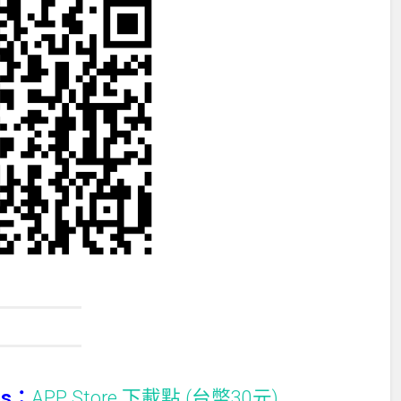
nes：
APP Store 下載點 (台幣30元)