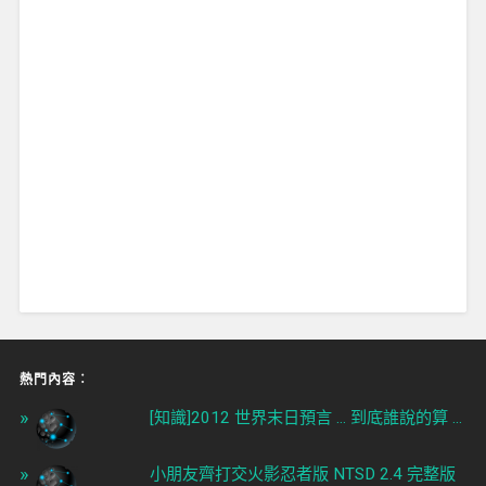
熱門內容︰
[知識]2012 世界末日預言 ... 到底誰說的算 ...
小朋友齊打交火影忍者版 NTSD 2.4 完整版