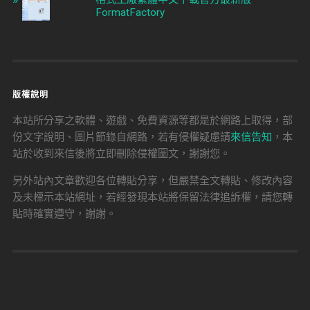
FormatFactory
版權說明
本站所分享之軟體、遊戲、免費資源等都是於網路上取得，部
份文字說明、圖片節錄自網路，若有侵權疑慮請
來信告知
，本
站於收到來信後將立即刪除侵權圖文，謝謝您。
另外站內文章歡迎各位轉貼分享，但嚴禁全文轉貼、修改內容
及未標示本站網址，若經發現本站將保留法律追訴權，請您轉
貼時確實遵守，謝謝。