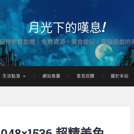
月光下的嘆息!
記錄免費軟體、免費資源、美食遊記、電腦遊戲的
生活點滴
網站推薦
意見回饋
關於本站
2048×1536 超精美免