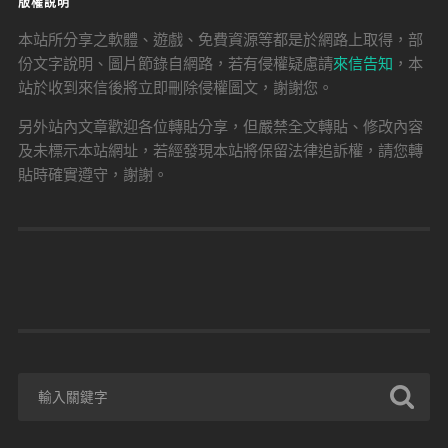
版權說明
本站所分享之軟體、遊戲、免費資源等都是於網路上取得，部
份文字說明、圖片節錄自網路，若有侵權疑慮請
來信告知
，本
站於收到來信後將立即刪除侵權圖文，謝謝您。
另外站內文章歡迎各位轉貼分享，但嚴禁全文轉貼、修改內容
及未標示本站網址，若經發現本站將保留法律追訴權，請您轉
貼時確實遵守，謝謝。