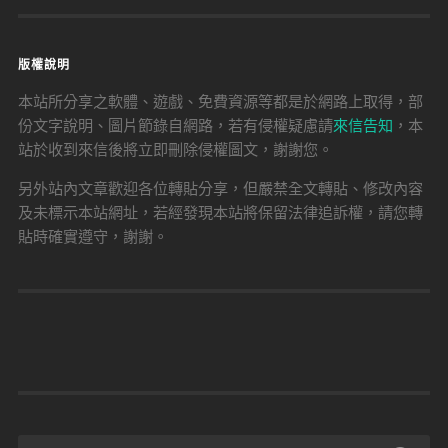
版權說明
本站所分享之軟體、遊戲、免費資源等都是於網路上取得，部
份文字說明、圖片節錄自網路，若有侵權疑慮請
來信告知
，本
站於收到來信後將立即刪除侵權圖文，謝謝您。
另外站內文章歡迎各位轉貼分享，但嚴禁全文轉貼、修改內容
及未標示本站網址，若經發現本站將保留法律追訴權，請您轉
貼時確實遵守，謝謝。