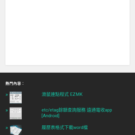
熱門內容︰
滑鼠連點程式 EZMK
etc/etag餘額查詢服務 遠通電收app
[Android]
履歷表格式下載word檔