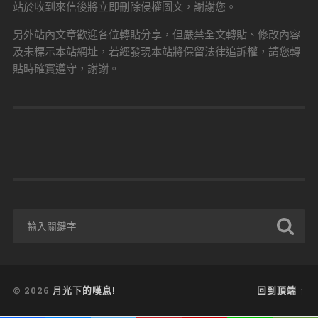
站於收到來信後將立即刪除侵權圖文，謝謝您。
另外站內文章歡迎各位轉貼分享，但嚴禁全文轉貼、修改內容
及未標示本站網址，若經發現本站將保留法律追訴權，請您轉
貼時確實遵守，謝謝。
© 2026
月光下的嘆息!
回到頂端 ↑