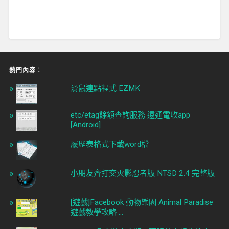
熱門內容︰
滑鼠連點程式 EZMK
etc/etag餘額查詢服務 遠通電收app
[Android]
履歷表格式下載word檔
小朋友齊打交火影忍者版 NTSD 2.4 完整版
[遊戲]Facebook 動物樂園 Animal Paradise
遊戲教學攻略 ...